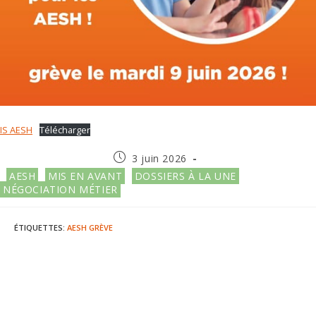
IS AESH
Télécharger
Publication
3 juin 2026
publiée :
Post
AESH
MIS EN AVANT
DOSSIERS À LA UNE
category:
NÉGOCIATION MÉTIER
ÉTIQUETTES
:
AESH
GRÈVE