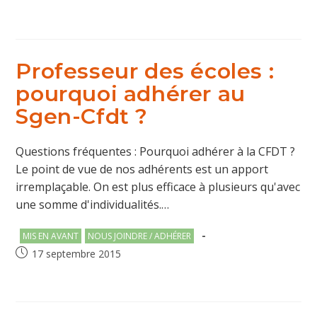
category:
publiée :
Professeur des écoles :
pourquoi adhérer au
Sgen-Cfdt ?
Questions fréquentes : Pourquoi adhérer à la CFDT ?
Le point de vue de nos adhérents est un apport
irremplaçable. On est plus efficace à plusieurs qu'avec
une somme d'individualités.…
Post
MIS EN AVANT
NOUS JOINDRE / ADHÉRER
category:
Publication
17 septembre 2015
publiée :