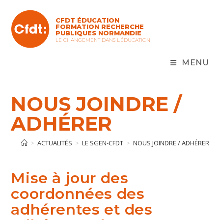
Skip
to
CFDT ÉDUCATION
content
FORMATION RECHERCHE
PUBLIQUES NORMANDIE
LE CHANGEMENT DANS L'ÉDUCATION
MENU
NOUS JOINDRE /
ADHÉRER
>
ACTUALITÉS
>
LE SGEN-CFDT
>
NOUS JOINDRE / ADHÉRER
Mise à jour des
coordonnées des
adhérentes et des