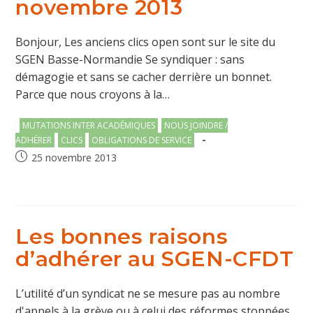
novembre 2013
Bonjour, Les anciens clics open sont sur le site du
SGEN Basse-Normandie Se syndiquer : sans
démagogie et sans se cacher derrière un bonnet.
Parce que nous croyons à la…
Post
MUTATIONS INTER ACADÉMIQUES
NOUS JOINDRE /
category:
ADHÉRER
CLICS
OBLIGATIONS DE SERVICE
Publication
25 novembre 2013
publiée :
Les bonnes raisons
d’adhérer au SGEN-CFDT
L’utilité d’un syndicat ne se mesure pas au nombre
d'appels à la grève ou à celui des réformes stoppées.