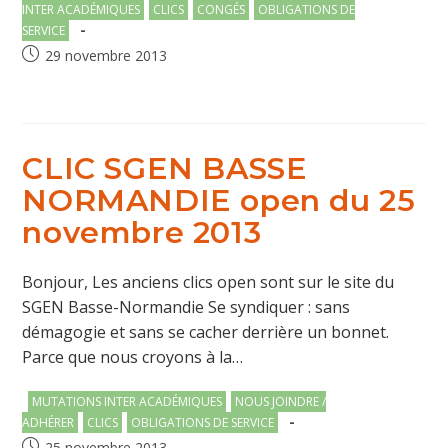
category:
INTER ACADÉMIQUES
CLICS
CONGÉS
OBLIGATIONS DE
SERVICE
Publication
29 novembre 2013
publiée :
CLIC SGEN BASSE
NORMANDIE open du 25
novembre 2013
Bonjour, Les anciens clics open sont sur le site du
SGEN Basse-Normandie Se syndiquer : sans
démagogie et sans se cacher derrière un bonnet.
Parce que nous croyons à la…
Post
MUTATIONS INTER ACADÉMIQUES
NOUS JOINDRE /
category:
ADHÉRER
CLICS
OBLIGATIONS DE SERVICE
Publication
25 novembre 2013