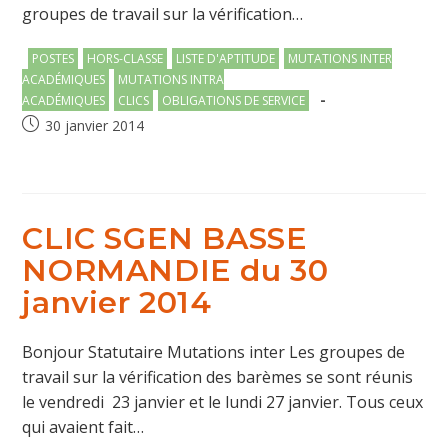
groupes de travail sur la vérification…
Post
POSTES
HORS-CLASSE
LISTE D'APTITUDE
MUTATIONS INTER
category:
ACADÉMIQUES
MUTATIONS INTRA
ACADÉMIQUES
CLICS
OBLIGATIONS DE SERVICE
Publication
30 janvier 2014
publiée :
CLIC SGEN BASSE
NORMANDIE du 30
janvier 2014
Bonjour Statutaire Mutations inter Les groupes de
travail sur la vérification des barèmes se sont réunis
le vendredi 23 janvier et le lundi 27 janvier. Tous ceux
qui avaient fait…