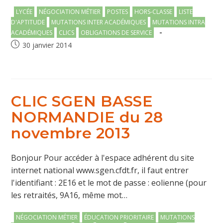
Post
LYCÉE
NÉGOCIATION MÉTIER
POSTES
HORS-CLASSE
LISTE
category:
D'APTITUDE
MUTATIONS INTER ACADÉMIQUES
MUTATIONS INTRA
ACADÉMIQUES
CLICS
OBLIGATIONS DE SERVICE
Publication
30 janvier 2014
publiée :
CLIC SGEN BASSE
NORMANDIE du 28
novembre 2013
Bonjour Pour accéder à l'espace adhérent du site
internet national www.sgen.cfdt.fr, il faut entrer
l'identifiant : 2E16 et le mot de passe : eolienne (pour
les retraités, 9A16, même mot…
Post
NÉGOCIATION MÉTIER
ÉDUCATION PRIORITAIRE
MUTATIONS