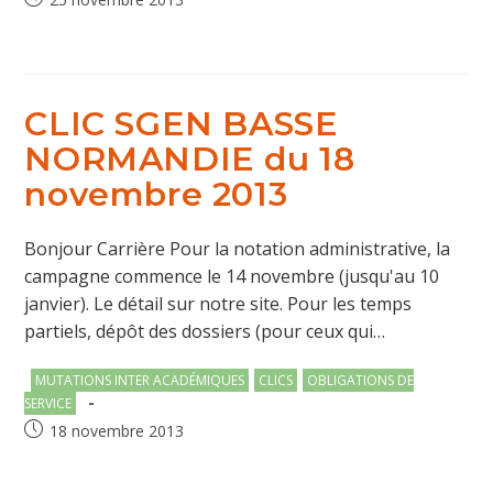
publiée :
CLIC SGEN BASSE
NORMANDIE du 18
novembre 2013
Bonjour Carrière Pour la notation administrative, la
campagne commence le 14 novembre (jusqu'au 10
janvier). Le détail sur notre site. Pour les temps
partiels, dépôt des dossiers (pour ceux qui…
Post
MUTATIONS INTER ACADÉMIQUES
CLICS
OBLIGATIONS DE
category:
SERVICE
Publication
18 novembre 2013
publiée :