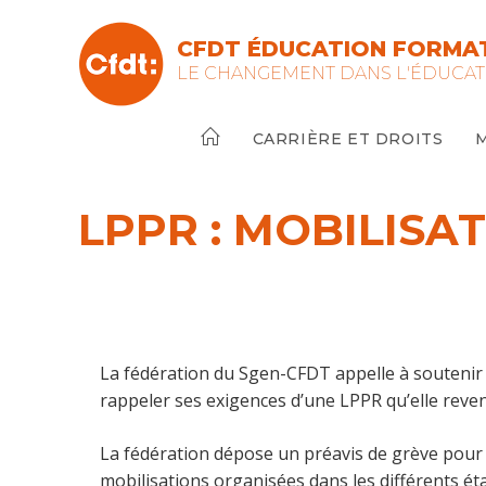
Skip
to
CFDT ÉDUCATION FORMAT
content
LE CHANGEMENT DANS L'ÉDUCAT
CARRIÈRE ET DROITS
LPPR : MOBILISA
La fédération du Sgen-CFDT appelle à soutenir l
rappeler ses exigences d’une LPPR qu’elle reve
La fédération dépose un préavis de grève pour l
mobilisations organisées dans les différents éta