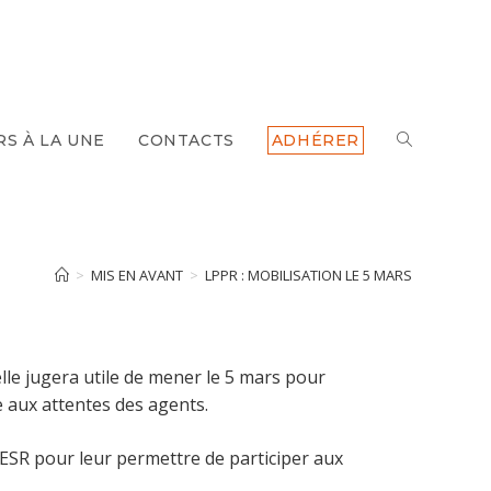
TOGGLE
RS À LA UNE
CONTACTS
ADHÉRER
WEBSITE
SEARCH
>
MIS EN AVANT
>
LPPR : MOBILISATION LE 5 MARS
lle jugera utile de mener le 5 mars pour
 aux attentes des agents.
’ESR pour leur permettre de participer aux