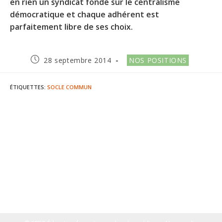
en rien un syndicat fondé sur le centralisme
démocratique et chaque adhérent est
parfaitement libre de ses choix.
Publication
Post
28 septembre 2014
NOS POSITIONS
publiée :
category:
ÉTIQUETTES
:
SOCLE COMMUN