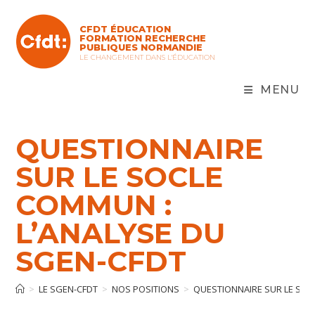
Skip
to
CFDT ÉDUCATION
content
FORMATION RECHERCHE
PUBLIQUES NORMANDIE
LE CHANGEMENT DANS L'ÉDUCATION
MENU
QUESTIONNAIRE
SUR LE SOCLE
COMMUN :
L’ANALYSE DU
SGEN-CFDT
>
LE SGEN-CFDT
>
NOS POSITIONS
>
QUESTIONNAIRE SUR LE SOC