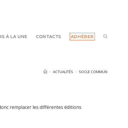
RS À LA UNE
CONTACTS
ADHÉRER
TOGGLE
WEBSITE
SEARCH
>
ACTUALITÉS
>
SOCLE COMMUN
onc remplacer les différentes éditions