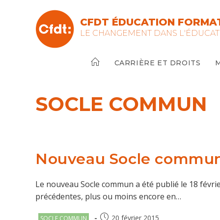
Skip
to
CFDT ÉDUCATION FORMAT
content
LE CHANGEMENT DANS L'ÉDUCAT
CARRIÈRE ET DROITS
SOCLE COMMUN
Nouveau Socle commun : 
Le nouveau Socle commun a été publié le 18 févrie
précédentes, plus ou moins encore en…
Post
Publication
20 février 2015
SOCLE COMMUN