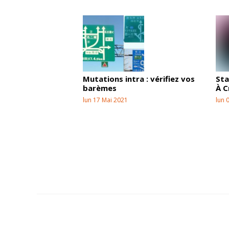
Mutations intra : vérifiez vos
Sta
barèmes
À C
lun 17 Mai 2021
lun 