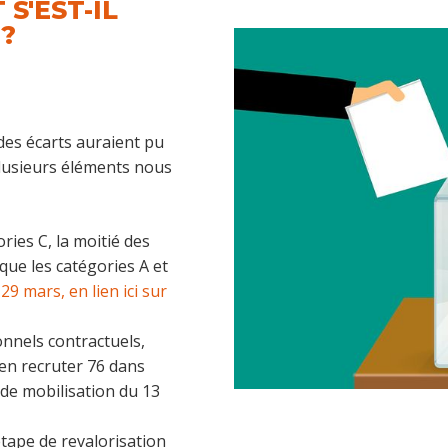
S'EST-IL
?
des écarts auraient pu
lusieurs éléments nous
ries C, la moitié des
ue les catégories A et
 29 mars, en lien ici sur
nnels contractuels,
en recruter 76 dans
 de mobilisation du 13
tape de revalorisation