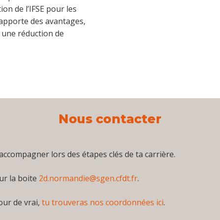
ion de l’IFSE pour les
 apporte des avantages,
 une réduction de
Nous contacter
ccompagner lors des étapes clés de ta carrière.
ur la boite
2d.normandie@sgen.cfdt.fr
.
ur de vrai,
tu trouveras nos coordonnées ici
.