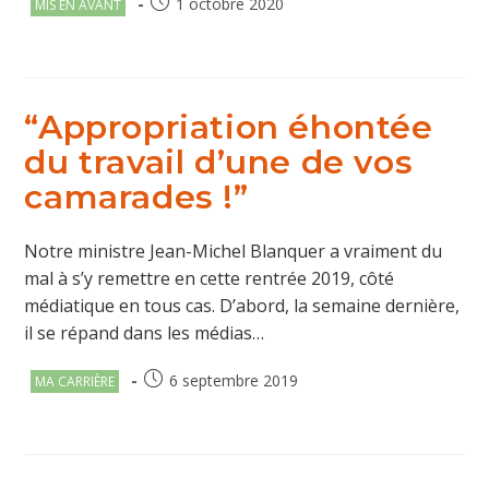
Post
Publication
1 octobre 2020
MIS EN AVANT
category:
publiée :
“Appropriation éhontée
du travail d’une de vos
camarades !”
Notre ministre Jean-Michel Blanquer a vraiment du
mal à s’y remettre en cette rentrée 2019, côté
médiatique en tous cas. D’abord, la semaine dernière,
il se répand dans les médias…
Post
Publication
6 septembre 2019
MA CARRIÈRE
category:
publiée :