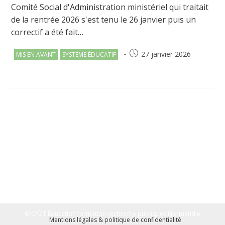
Comité Social d'Administration ministériel qui traitait
de la rentrée 2026 s'est tenu le 26 janvier puis un
correctif a été fait…
Post
Publication
27 janvier 2026
MIS EN AVANT
SYSTÈME ÉDUCATIF
category:
publiée :
© CFDT Éducation formation recherche publiques Normandie
|
Mentions légales & politique de confidentialité