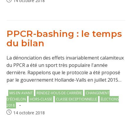
Publication
14 octobre 2018
publiée :
PPCR-bashing : le temps
du bilan
La dénonciation des effets invariablement calamiteux
du PPCR a été un sport très populaire l'année
dernière. Rappelons que le protocole a été proposé
par le gouvernement Hollande-Valls en juillet 2015…
Post
MIS EN AVANT
RENDEZ-VOUS DE CARRIÈRE
CHANGEMENT
category:
D'ÉCHELON
HORS-CLASSE
CLASSE EXCEPTIONNELLE
ÉLECTIONS
2018
Publication
14 octobre 2018
publiée :