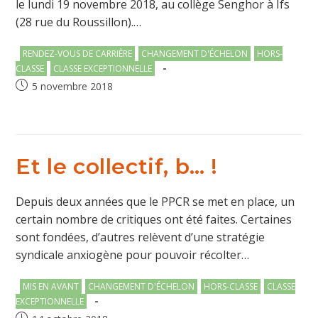
le lundi 19 novembre 2018, au collège Senghor à Ifs
(28 rue du Roussillon).…
Post
RENDEZ-VOUS DE CARRIÈRE
CHANGEMENT D'ÉCHELON
HORS-
category:
CLASSE
CLASSE EXCEPTIONNELLE
Publication
5 novembre 2018
publiée :
Et le collectif, b… !
Depuis deux années que le PPCR se met en place, un
certain nombre de critiques ont été faites. Certaines
sont fondées, d’autres relèvent d’une stratégie
syndicale anxiogène pour pouvoir récolter…
Post
MIS EN AVANT
CHANGEMENT D'ÉCHELON
HORS-CLASSE
CLASSE
category:
EXCEPTIONNELLE