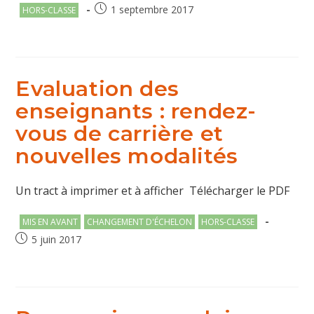
Post
Publication
1 septembre 2017
HORS-CLASSE
category:
publiée :
Evaluation des
enseignants : rendez-
vous de carrière et
nouvelles modalités
Un tract à imprimer et à afficher Télécharger le PDF
Post
MIS EN AVANT
CHANGEMENT D'ÉCHELON
HORS-CLASSE
category:
Publication
5 juin 2017
publiée :